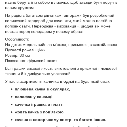
навіть беруть її із собою в ліжечко, щоб завжди бути поруч із
новим дружком.
На радість багатьом дівчаткам, авторами був розроблений
величезний гардероб для каченяти, який можна постійно
поповнювати. Переодієва «вихованця», щодня він може
постає перед володарем у новому образі.
Особливості:
На дотик модель вийшла м'якою, приємною, заспокійливою
Пухнасті рожеві щічки
Розмір: 30 см
Паковання: фірмовий пакет
Всі іграшки високої якості, виготовлені з приємної плюшевої
тканини й індивідуально упаковані!
У нас в асортименті
качечка в одязі
на будь-який смак:
плюшева качка в окулярах,
лалафан у панамці,
качечка іграшка в платті,
жовта качка з пов'язкою
каченя в новорічному светрі та багато інших.