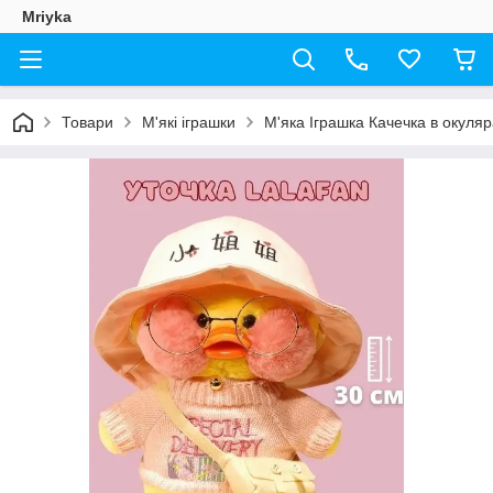
Mriyka
Товари
М'які іграшки
М'яка Іграшка Качечка в окуля