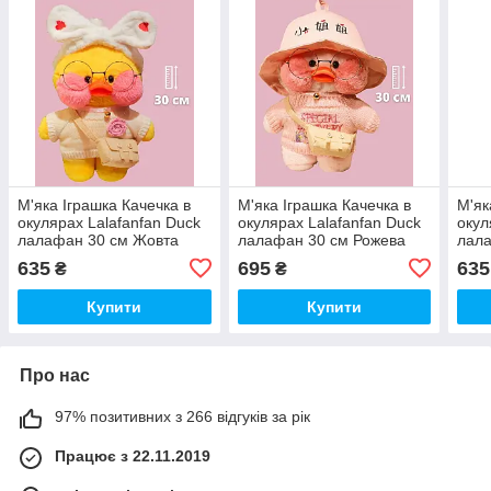
М'яка Іграшка Качечка в
М'яка Іграшка Качечка в
М'як
окулярах Lalafanfan Duck
окулярах Lalafanfan Duck
окул
лалафан 30 см Жовта
лалафан 30 см Рожева
лал
102030012
102030009
102
635
695
635
₴
₴
Купити
Купити
Про нас
97% позитивних з 266 відгуків за рік
Працює з 22.11.2019