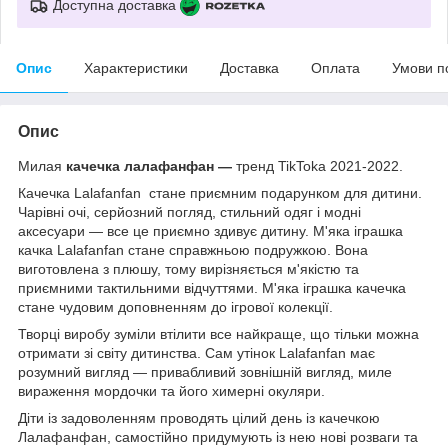
Доступна доставка
Опис
Характеристики
Доставка
Оплата
Умови п
Опис
Милая
качечка лалафанфан —
тренд TikToka 2021-2022.
Качечка Lalafanfan стане приємним подарунком для дитини.
Чарівні очі, серйозний погляд, стильний одяг і модні
аксесуари — все це приємно здивує дитину. М'яка іграшка
качка Lalafanfan стане справжньою подружкою. Вона
виготовлена з плюшу, тому вирізняється м'якістю та
приємними тактильними відчуттями. М'яка іграшка качечка
стане чудовим доповненням до ігрової колекції.
Творці виробу зуміли втілити все найкраще, що тільки можна
отримати зі світу дитинства. Сам утінок Lalafanfan має
розумний вигляд — привабливий зовнішній вигляд, миле
вираження мордочки та його химерні окуляри.
Діти із задоволенням проводять цілий день із качечкою
Лалафанфан, самостійно придумують із нею нові розваги та