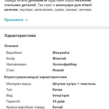
Завжди можна
доповнити
будь-який образ
безліччю
стильних деталей
, Так само є
аксесуари для м'якої
качечки
: окуляри, капелюшки, сумки, панамі, чепчики.
Приховати
Характеристики
Основні
Виробник
Masyasha
Колір
Жовтий
Наповнювач
Холлофайбер
Стан
Новий
Користувальницькі характеристики
Матеріал верху
Штучне хутро + текстиль
Тип
Качка
Вид
Інтер'єрні
Гарантія
14 днів
Країна-виробник товару
Китай