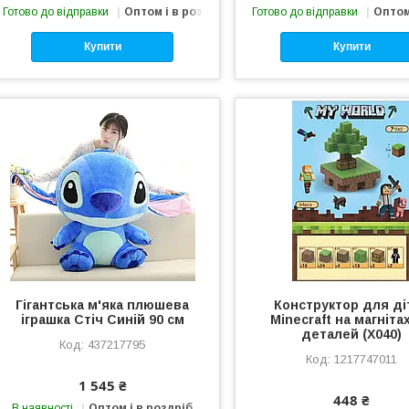
Готово до відправки
Оптом і в роздріб
Готово до відправки
Оптом
Купити
Купити
Гігантська м'яка плюшева
Конструктор для ді
іграшка Стіч Синій 90 см
Minecraft на магнітах
деталей (Х040)
437217795
1217747011
1 545 ₴
448 ₴
В наявності
Оптом і в роздріб