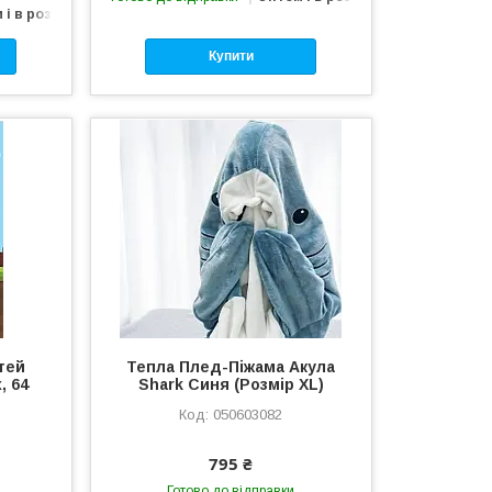
 і в роздріб
Купити
тей
Тепла Плед-Піжама Акула
, 64
Shark Синя (Розмір XL)
050603082
795 ₴
Готово до відправки