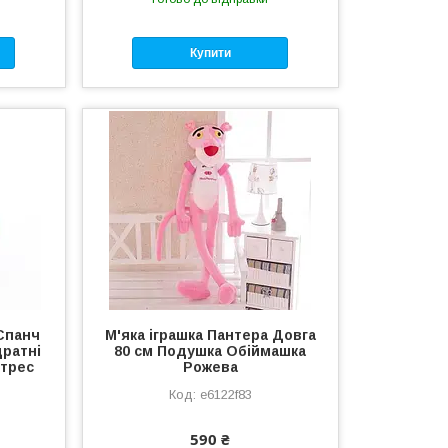
Купити
 Спанч
М'яка іграшка Пантера Довга
дратні
80 см Подушка Обіймашка
стрес
Рожева
e6122f83
590 ₴