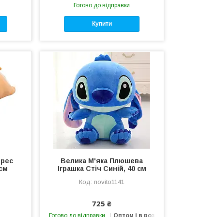
Готово до відправки
Купити
трес
Велика М'яка Плюшева
 см
Іграшка Стіч Синій, 40 см
novito1141
725 ₴
Готово до відправки
Оптом і в роздріб