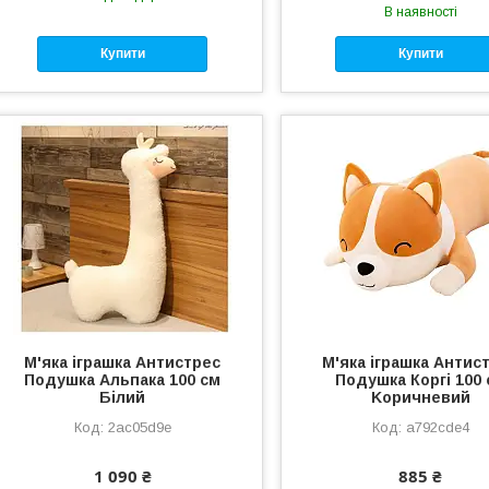
В наявності
Купити
Купити
М'яка іграшка Антистрес
М'яка іграшка Антис
Подушка Альпака 100 см
Подушка Коргі 100
Білий
Kоричневий
2ac05d9e
a792cde4
1 090 ₴
885 ₴