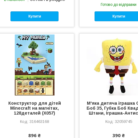
Готово до відправки
Купити
Купити
Конструктор для дітей
М'яка дитяча іграшка
Minecraft на магнітах,
Боб 35, Губка Боб Ква
128деталей (Х057)
Штани, Іграшка-Анти
316463168
32059745
896 ₴
390 ₴