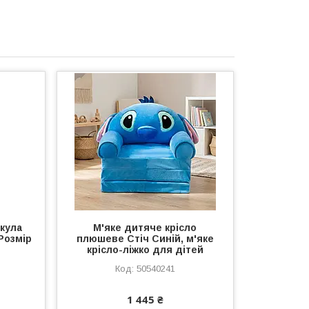
кула
М'яке дитяче крісло
Розмір
плюшеве Стіч Синій, м'яке
крісло-ліжко для дітей
50540241
1 445 ₴