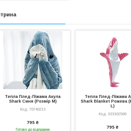
ітрина
Тепла Плед-Піжама Акула
Тепла Плед-Піжама А
Shark Синя (Розмір М)
Shark Blanket Рожева (
L)
70740213
333302568
795 ₴
795 ₴
Готово до відправки