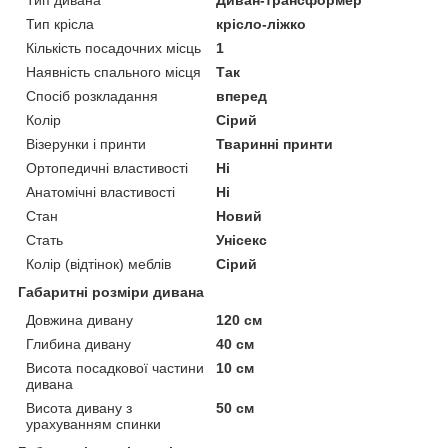
Тип крісла
крісло-ліжко
Кількість посадочних місць
1
Наявність спального місця
Так
Спосіб розкладання
вперед
Колір
Сірий
Візерунки і принти
Тваринні принти
Ортопедичні властивості
Ні
Анатомічні властивості
Ні
Стан
Новий
Стать
Унісекс
Колір (відтінок) меблів
Сірий
Габаритні розміри дивана
Довжина дивану
120 см
Глибина дивану
40 см
Висота посадкової частини
10 см
дивана
Висота дивану з
50 см
урахуванням спинки