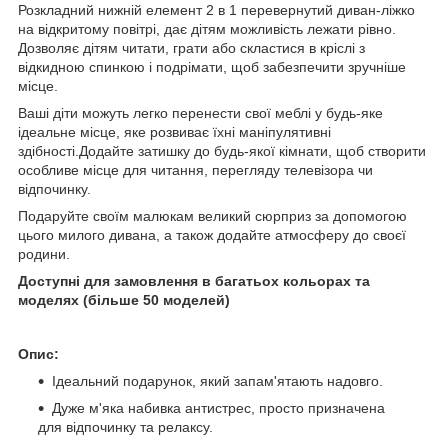
Розкладний нижній елемент 2 в 1 перевернутий диван-ліжко
на відкритому повітрі, дає дітям можливість лежати рівно.
Дозволяє дітям читати, грати або скластися в кріслі з
відкидною спинкою і подрімати, щоб забезпечити зручніше
місце.
Ваші діти можуть легко перенести свої меблі у будь-яке
ідеальне місце, яке розвиває їхні маніпулятивні
здібності.Додайте затишку до будь-якої кімнати, щоб створити
особливе місце для читання, перегляду телевізора чи
відпочинку.
Подаруйте своїм малюкам великий сюрприз за допомогою
цього милого дивана, а також додайте атмосферу до своєї
родини.
Доступні для замовлення в багатьох кольорах та
моделях (більше 50 моделей)
Опис:
Ідеальний подарунок, який запам'ятають надовго.
Дуже м'яка набивка антистрес, просто призначена
для відпочинку та релаксу.