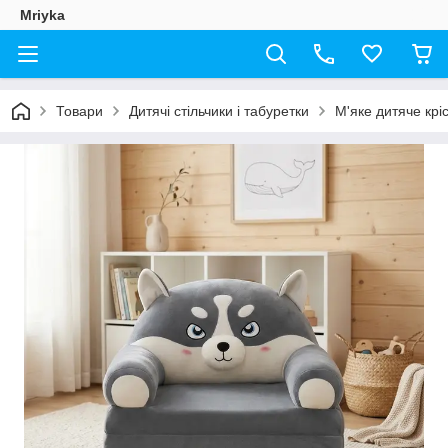
Mriyka
Товари
Дитячі стільчики і табуретки
М'яке дитяче крі