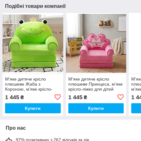
Подібні товари компанії
М'яке дитяче крісло
М'яке дитяче крісло
М'як
плюшеве Жаба з
плюшеве Принцеса, м'яке
плю
Короною, м'яке крісло-
крісло-ліжко для дітей
м'як
ліжко для дітей
діте
1 445
1 445
1 4
₴
₴
Купити
Купити
Про нас
97% позитивних з 267 відгуків за рік