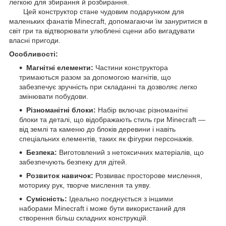
легкою для збирання й розбирання.
Цей конструктор стане чудовим подарунком для
маленьких фанатів Minecraft, допомагаючи їм зануритися в
світ гри та відтворювати улюблені сцени або вигадувати
власні пригоди.
Особливості:
Магнітні елементи:
Частини конструктора
тримаються разом за допомогою магнітів, що
забезпечує зручність при складанні та дозволяє легко
змінювати побудови.
Різноманітні блоки:
Набір включає різноманітні
блоки та деталі, що відображають стиль гри Minecraft —
від землі та каменю до блоків деревини і навіть
спеціальних елементів, таких як фігурки персонажів.
Безпека:
Виготовлений з нетоксичних матеріалів, що
забезпечують безпеку для дітей.
Розвиток навичок:
Розвиває просторове мислення,
моторику рук, творче мислення та уяву.
Сумісність:
Ідеально поєднується з іншими
наборами Minecraft і може бути використаний для
створення більш складних конструкцій.