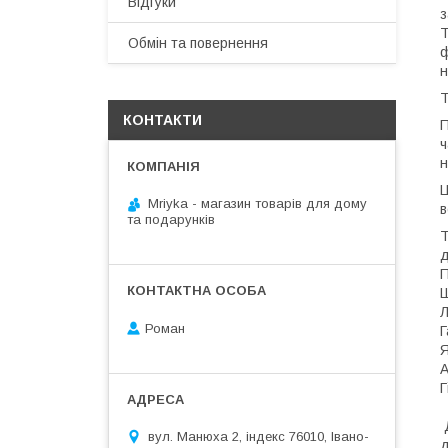
Відгуки
з
Т
Обмін та повернення
ф
н
Т
КОНТАКТИ
П
ч
н
Ц
Mriyka - магазин товарів для дому
в
та подарунків
Т
д
П
Ш
Л
Роман
Г
Я
А
Г
Д
вул. Манюха 2, індекс 76010, Івано-
д