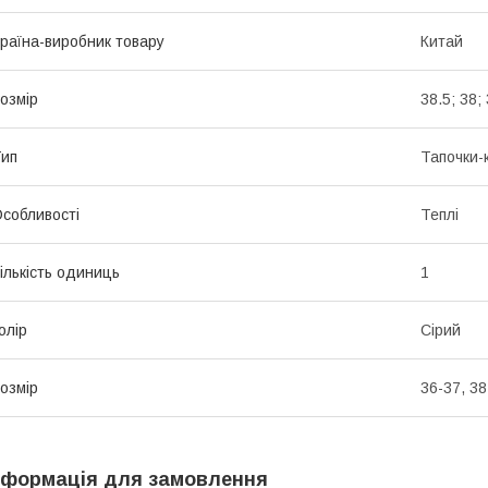
раїна-виробник товару
Китай
озмір
38.5; 38; 
ип
Тапочки-
собливості
Теплі
ількість одиниць
1
олір
Сірий
озмір
36-37, 38
нформація для замовлення