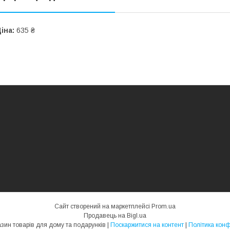
іна:
635 ₴
Сайт створений на маркетплейсі
Prom.ua
Продавець на Bigl.ua
Mriyka - магазин товарів для дому та подарунків |
Поскаржитися на контент
|
Політика конф