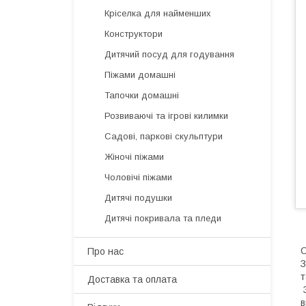
Кріселка для найменших
Конструктори
Дитячий посуд для годування
Піжами домашні
Тапочки домашні
Розвиваючі та ігрові килимки
Садові, паркові скульптури
Жіночі піжами
Чоловічі піжами
Дитячі подушки
Дитячі покривала та пледи
О
Про нас
З
т
Доставка та оплата
З
в