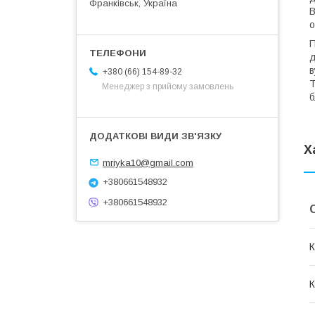
Франківськ, Україна
В
о
П
д
в
+380 (66) 154-89-32
Т
Менеджер з прийому замовлень
б
Х
mriyka10@gmail.com
+380661548932
+380661548932
К
К