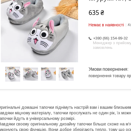
635 ₴
Немає в наявності
К
+380 (66) 154-89-32
Менеджер з прийом
замовлень
повернення товару п
ригінальні домашні тапочки піднімуть настрій вам і вашим близьким
авдяки міцному матеріалу, тапочки прослужать не один рік, їх можн
апочки йдуть в універсальному розмірі.
авдяки своєму оригінальному дизайну тапочки більше схоже на м'я
иконують свою функцію. Вони добре зберігають тепло, тому що ос