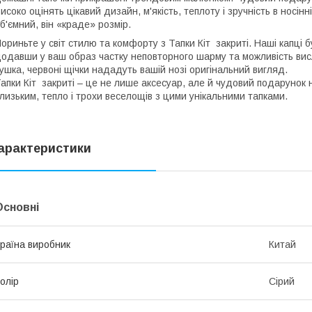
исоко оцінять цікавий дизайн, м'якість, теплоту і зручність в носін
б'ємний, він «краде» розмір.
ориньте у світ стилю та комфорту з Тапки Кіт закриті. Наші капц
одавши у ваш образ частку неповторного шарму та можливість вис
ушка, червоні щічки нададуть вашій нозі оригінальний вигляд.
апки Кіт закриті – це не лише аксесуар, але й чудовий подарунок
лизьким, тепло і трохи веселощів з цими унікальними тапками.
арактеристики
Основні
раїна виробник
Китай
олір
Сірий