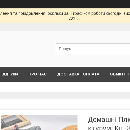
ення та повідомлення, оскільки за її графіком роботи сьогодні в
день.
ВІДГУКИ
ПРО НАС
ДОСТАВКА І ОПЛАТА
ОБМІН І 
Домашні Плю
кігурумі Кіт, 