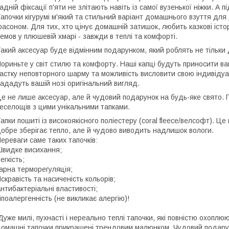
адній фіксації п'яти не злітають навіть із самої вузенької ніжки. А
апочки кігурумі м'який та стильний варіант домашнього взуття для
асоном. Для тих, хто цінує домашній затишок, любить казкові історі
емов у плюшевій хмарі - завжди в теплі та комфорті.
акий аксесуар буде відмінним подарунком, який роблять не тільки 
ориньте у світ стилю та комфорту. Наші капці будуть приносити 
астку неповторного шарму та можливість висловити свою індивідуал
ададуть вашій нозі оригінальний вигляд.
е не лише аксесуар, але й чудовий подарунок на будь-яке свято. 
еселощів з цими унікальними тапками.
апки пошиті із високоякісного поліестеру (coral fleece/велсофт). Це 
обре зберігає тепло, але й чудово виводить надлишок вологи.
ереваги саме таких тапочків:
видке висихання;
егкість;
арна терморегуляція;
скравість та насиченість кольорів;
нтибактеріальні властивості;
іпоалергенність (не викликає алергію)!
уже милі, пухнасті і нереально теплі тапочки, які повністю охоплюю
омашні тапочки прикрашені трендовим малюнком. Чудовий подарунок