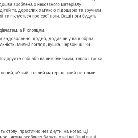
 підошва зроблена з нековзного матеріалу,
 дітей та дорослих з м'якою підошвою та зручним
ї та піклується про свої ноги. Ваші ноги будуть
дівчатам, а й хлопцям.
вам задоволення щодня, додавши у ваш образ
ьність. Милий погляд, вушка, червоні щічки
Подаруйте собі або вашим близьким, тепло і трохи
ніжний, м'який, теплий матеріал, який не тільки
ть стопу, практично невідчутні на ногах. Ці
 , якому особливо будуть раді всі Ваші рідні.