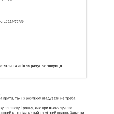
од:
12213456789
у
ротягом 14 днів
за рахунок покупця
.
а прати, так і з розміром вгадувати не треба,
ку плюшеву іграшку, але при цьому чудово
новний матеріал м'який та міцний велюр. Завдяки