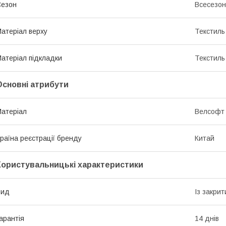
Сезон
Всесезо
атеріал верху
Текстиль
атеріал підкладки
Текстиль
Основні атрибути
атеріал
Велсофт
раїна реєстрації бренду
Китай
Користувальницькі характеристики
Вид
Із закри
арантія
14 днів