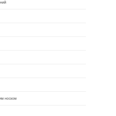
нний
тим носком