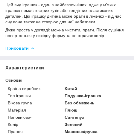
Цей вид іграшок - один з найбезпечніших, адже у м'яких
іграшок немає гострих кутів або тендітних пластикових
деталей. Цю іграшку дитина може брати в ліжечко - під час
сну вона також не створює для неї небезпеки.
Дуже проста у догляді: можна чистити, прати. Після сушіння
повертається у вихідну форму та не втрачає колір.
Приховати
Характеристики
Основні
Країна виробник
Китай
Тип іграшки
Подушка-іграшка
Вікова група
Без обмежень
Матеріал
Плюш
Наповнювач
Синтепух
Колір
Зелений
Прання
Машинна/ручна