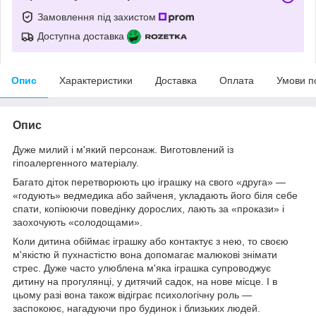
Замовлення під захистом
Доступна доставка
Опис
Характеристики
Доставка
Оплата
Умови п
Опис
Дуже милий і м'який персонаж. Виготовлений із
гіпоалергенного матеріалу.
Багато діток перетворюють цю іграшку на свого «друга» —
«годують» ведмедика або зайченя, укладають його біля себе
спати, копіюючи поведінку дорослих, лають за «прокази» і
заохочують «солодощами».
Коли дитина обіймає іграшку або контактує з нею, то своєю
м'якістю й пухнастістю вона допомагає малюкові знімати
стрес. Дуже часто улюблена м'яка іграшка супроводжує
дитину на прогулянці, у дитячий садок, на нове місце. І в
цьому разі вона також відіграє психологічну роль —
заспокоює, нагадуючи про будинок і близьких людей.