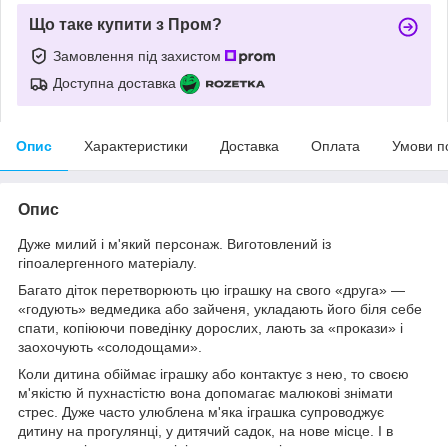
Що таке купити з Пром?
Замовлення під захистом
Доступна доставка
Опис
Характеристики
Доставка
Оплата
Умови п
Опис
Дуже милий і м'який персонаж. Виготовлений із
гіпоалергенного матеріалу.
Багато діток перетворюють цю іграшку на свого «друга» —
«годують» ведмедика або зайченя, укладають його біля себе
спати, копіюючи поведінку дорослих, лають за «прокази» і
заохочують «солодощами».
Коли дитина обіймає іграшку або контактує з нею, то своєю
м'якістю й пухнастістю вона допомагає малюкові знімати
стрес. Дуже часто улюблена м'яка іграшка супроводжує
дитину на прогулянці, у дитячий садок, на нове місце. І в