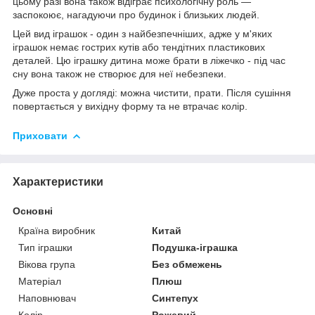
цьому разі вона також відіграє психологічну роль —
заспокоює, нагадуючи про будинок і близьких людей.
Цей вид іграшок - один з найбезпечніших, адже у м'яких
іграшок немає гострих кутів або тендітних пластикових
деталей. Цю іграшку дитина може брати в ліжечко - під час
сну вона також не створює для неї небезпеки.
Дуже проста у догляді: можна чистити, прати. Після сушіння
повертається у вихідну форму та не втрачає колір.
Приховати
Характеристики
Основні
Країна виробник
Китай
Тип іграшки
Подушка-іграшка
Вікова група
Без обмежень
Матеріал
Плюш
Наповнювач
Синтепух
Колір
Рожевий