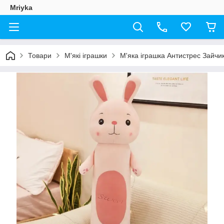
Mriyka
Товари
М'які іграшки
М'яка іграшка Антистрес Зайчи