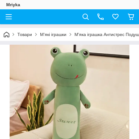
Mriyka
Товари
М'які іграшки
М'яка іграшка Антистрес Поду