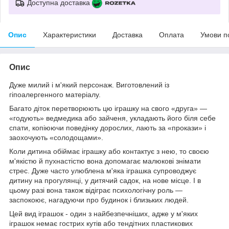
Доступна доставка
Опис
Характеристики
Доставка
Оплата
Умови п
Опис
Дуже милий і м'який персонаж. Виготовлений із
гіпоалергенного матеріалу.
Багато діток перетворюють цю іграшку на свого «друга» —
«годують» ведмедика або зайченя, укладають його біля себе
спати, копіюючи поведінку дорослих, лають за «прокази» і
заохочують «солодощами».
Коли дитина обіймає іграшку або контактує з нею, то своєю
м'якістю й пухнастістю вона допомагає малюкові знімати
стрес. Дуже часто улюблена м'яка іграшка супроводжує
дитину на прогулянці, у дитячий садок, на нове місце. І в
цьому разі вона також відіграє психологічну роль —
заспокоює, нагадуючи про будинок і близьких людей.
Цей вид іграшок - один з найбезпечніших, адже у м'яких
іграшок немає гострих кутів або тендітних пластикових