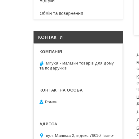
Відгуки
Обмін та повернення
КОНТАКТИ
Д
Б
Mriyka - магазин товарів для дому
та подарунків
с
К
с
ц
Ц
Роман
д
Д
Д
Б
с
вул. Манюха 2, індекс 76010, Івано-