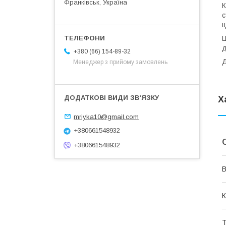
Франківськ, Україна
К
с
ц
Ц
д
+380 (66) 154-89-32
Д
Менеджер з прийому замовлень
Х
mriyka10@gmail.com
+380661548932
+380661548932
В
К
Т