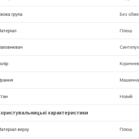
ікова група
Без обме
атеріал
Плюш
Наповнювач
Синтепух
олір
Коричне
Прання
Машинна
Стан
Новий
Користувальницькі характеристики
атеріал верху
Плюш