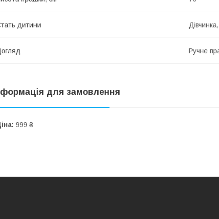
тать дитини
Дівчинка
Догляд
Ручне пр
нформація для замовлення
іна:
999 ₴