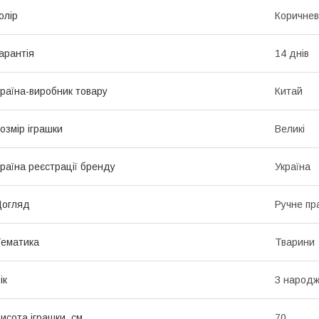
олір
Коричне
арантія
14 днів
раїна-виробник товару
Китай
озмір іграшки
Великі
раїна реєстрації бренду
Україна
Догляд
Ручне пр
ематика
Тварини
ік
З народ
исота іграшки, см
70