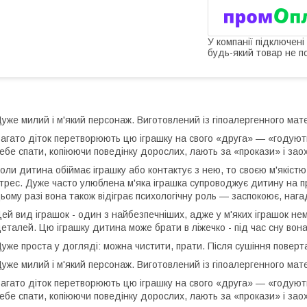
У компанії підключені
будь-який товар не п
уже милий і м'який персонаж. Виготовлений із гіпоалергенного мате
агато діток перетворюють цю іграшку на свого «друга» — «годуют
ебе спати, копіюючи поведінку дорослих, лають за «прокази» і з
оли дитина обіймає іграшку або контактує з нею, то своєю м'якіст
трес. Дуже часто улюблена м'яка іграшка супроводжує дитину на про
ьому разі вона також відіграє психологічну роль — заспокоює, наг
ей вид іграшок - один з найбезпечніших, адже у м'яких іграшок нем
еталей. Цю іграшку дитина може брати в ліжечко - під час сну вон
уже проста у догляді: можна чистити, прати. Після сушіння поверта
уже милий і м'який персонаж. Виготовлений із гіпоалергенного мате
агато діток перетворюють цю іграшку на свого «друга» — «годуют
ебе спати, копіюючи поведінку дорослих, лають за «прокази» і з