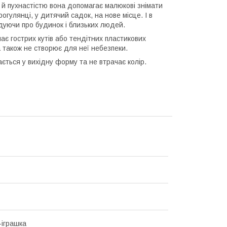
ю й пухнастістю вона допомагає малюкові знімати
гулянці, у дитячий садок, на нове місце. І в
адуючи про будинок і близьких людей.
ає гострих кутів або тендітних пластикових
а також не створює для неї небезпеки.
ється у вихідну форму та не втрачає колір.
іграшка