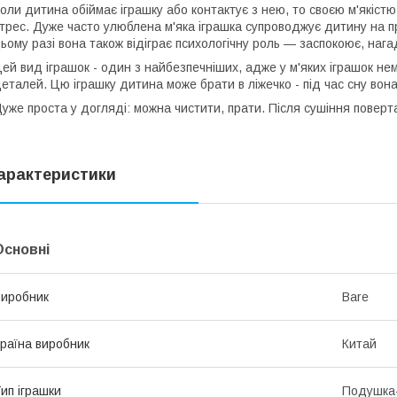
оли дитина обіймає іграшку або контактує з нею, то своєю м'якіст
трес. Дуже часто улюблена м'яка іграшка супроводжує дитину на про
ьому разі вона також відіграє психологічну роль — заспокоює, наг
ей вид іграшок - один з найбезпечніших, адже у м'яких іграшок нем
еталей. Цю іграшку дитина може брати в ліжечко - під час сну вон
уже проста у догляді: можна чистити, прати. Після сушіння поверта
арактеристики
Основні
иробник
Bare
раїна виробник
Китай
ип іграшки
Подушка-