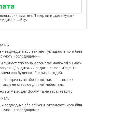
 електронні платежі. Тепер ви можете купити
окидаючи сайту.
ріалу.
ь» ведмедика або зайченя, укладають його біля
аохочують «солодощами».
ю й пухнастістю вона допомагає малюкові знімати
гулянці, у дитячий садок, на нове місце. І в
адуючи про будинок і близьких людей.
ає гострих кутів або тендітних пластикових
а також не створює для неї небезпеки.
ється у вихідну форму та не втрачає колір.
ріалу.
ь» ведмедика або зайченя, укладають його біля
аохочують «солодощами».