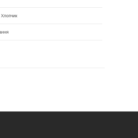
, Хлопчик
ання