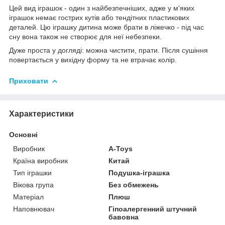
Цей вид іграшок - один з найбезпечніших, адже у м'яких
іграшок немає гострих кутів або тендітних пластикових
деталей. Цю іграшку дитина може брати в ліжечко - під час
сну вона також не створює для неї небезпеки.
Дуже проста у догляді: можна чистити, прати. Після сушіння
повертається у вихідну форму та не втрачає колір.
Приховати
Характеристики
Основні
Виробник
A-Toys
Країна виробник
Китай
Тип іграшки
Подушка-іграшка
Вікова група
Без обмежень
Матеріал
Плюш
Наповнювач
Гіпоалергенний штучний
бавовна