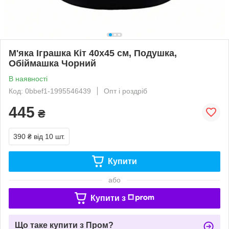
М'яка Іграшка Кіт 40х45 см, Подушка,
Обіймашка Чорний
В наявності
Код: 0bbef1-1995546439
Опт і роздріб
445
₴
390 ₴
від 10 шт.
Купити
або
Купити з
Що таке купити з Пром?