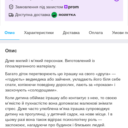
Замовлення під захистом
Доступна доставка
Опис
Характеристики
Доставка
Оплата
Умови п
Опис
Дуже милий і м'який персонаж. Виготовлений із
гіпоалергенного матеріалу.
Багато діток перетворюють цю іграшку на свого «друга» —
«годують» ведмедика або зайченя, укладають його біля себе
спати, копіюючи поведінку дорослих, лають за «прокази» і
заохочують «солодощами».
Коли дитина обіймає іграшку або контактує з нею, то своєю
м'якістю й пухнастістю вона допомагає малюкові знімати
стрес. Дуже часто улюблена м'яка іграшка супроводжує
дитину на прогулянці, у дитячий садок, на нове місце. І в
цьому разі вона також відіграє психологічну роль —
заспокоює, нагадуючи про будинок і близьких людей.