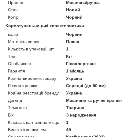
Прання
Машинна/ручна
Стан
Новий
Колір
Чорний
Користувальницькі характеристики
колір
Чорний
Матеріал верху
Плюш
Кількість в упаковці, шт
1
Тип
Кіт
Особливості
Гіпоалергенні
Гарантія
1 місяць
Країна-виробник товару
Україна
Розмір іграшки
Середні (до 50 см)
Країна реєстрації бренду
Україна
Догляд
Машинне та ручне прання
Тематика
Тварини
Вік
З народження
Кількість вантажних місць
1
Висота іграшки, см
45
Символ року
Кот/Кролик (2023)