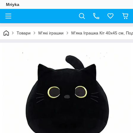
Mriyka
Товари
М'які іграшки
М'яка Іграшка Кіт 40х45 см, П