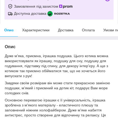
Замовлення під захистом
Доступна доставка
Опис
Характеристики
Доставка
Оплата
Умови п
Опис
Дуже м'яка, приємна, іграшка подушка. Цього котика можна
використовувати як іграшку, подушку для сну, подушку для
годування, підставку під спину, для декору інтер'єру. А ще з
котиком так приємно обійматися так, що не хочеться його
випускати з рук!
Завдяки своїм розмірам він може стати прекрасною заміною
подушки, м'який і приємний на дотик кіт, подарує Вам море
солодких снів.
Основною перевагою іграшки є її універсальність, іграшка
зроблена з м'якого матеріалу - еластичного плюшу та
заповнений ніжним холофайбером. Дуже м'яке набиття
антистрес, просто створене для відпочинку та релаксу. Ця