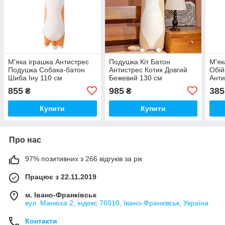
М'яка іграшка Антистрес
Подушка Кіт Батон
М'як
Подушка Собака-батон
Антистрес Котик Довгий
Обій
Шиба Іну 110 см
Бежевий 130 см
Анти
855
985
385
₴
₴
Купити
Купити
Про нас
97% позитивних з 266 відгуків за рік
Працює з 22.11.2019
м. Івано-Франківськ
вул. Манюха 2, індекс 76010, Івано-Франківськ, Україна
Контакти