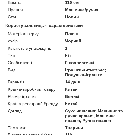
Висота
110 см
Прання
Машинна/ручна
Стан
Новий
Користувальницькі характеристики
Матеріал верху
Плюш
колір
Чорний
Кількість в упаковці, шт
1
Тип
Кіт
Особливості
Гіпоалергенні
Вид
Іграшки-антистрес;
Подушки-іграшки
Гарантія
14 днів
Країна-виробник товару
Китай
Розмір іграшки
Великі
Країна реєстрації бренду
Китай
Догляд
Сухе чищення; Машинне та
ручне прання; Машинне
прання; Ручне прання
Тематика
Тварини
Висота в упаковці (см)
110