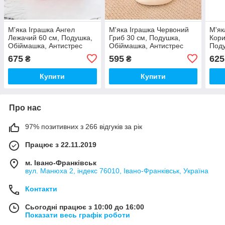
М'яка Іграшка Ангел
М'яка Іграшка Червоний
М'як
Лежачий 60 см, Подушка,
Гриб 30 см, Подушка,
Кори
Обіймашка, Антистрес
Обіймашка, Антистрес
Поду
Анти
675
595
625
₴
₴
Купити
Купити
Про нас
97% позитивних з 266 відгуків за рік
Працює з 22.11.2019
м. Івано-Франківськ
вул. Манюха 2, індекс 76010, Івано-Франківськ, Україна
Контакти
Сьогодні працює з 10:00 до 16:00
Показати весь графік роботи