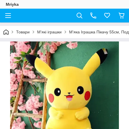
Mriyka
Товари
М'які іграшки
М'яка Іграшка Пікачу 55см, По