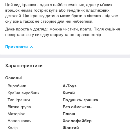
Цей вид іграшок - один з найбезпечніших, адже у м'яких
іграшок немає гострих кутів або тендітних пластикових
деталей. Цю іграшку дитина може брати в ліжечко - під час
сну вона також не створює для неї небезпеки.
Дуже проста у догляді: можна чистити, прати. Після сушіння
повертається у вихідну форму та не втрачає колір.
Приховати
Характеристики
Основні
Виробник
A-Toys
Країна виробник
Китай
Тип іграшки
Подушка-іграшка
Вікова група
Без обмежень
Матеріал
Плюш
Наповнювач
Холлофайбер
Колір
Жовтий