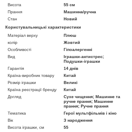
Висота
55 см
Прання
Машинна/ручна
Стан
Новий
Користувальницькі характеристики
Матеріал верху
Плюш
колір
Жовтий
Особливості
Гіпоалергенні
Вид
Іграшки-антистрес;
Подушки-іграшки
Гарантія
14 днів
Країна-виробник товару
Китай
Розмір іграшки
Великі
Країна реєстрації бренду
Китай
Догляд
Сухе чищення; Машинне та
ручне прання; Машинне
прання; Ручне прання
Тематика
Герої мультфільмів і кіно
Вік
З народження
Висота іграшки, см
55