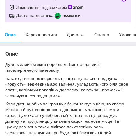
Замовлення під захистом
Доступна доставка
Опис
Характеристики
Доставка
Оплата
Умови п
Опис
Дуже милий і м'який персонаж. Виготовлений із
гіпоалергенного матеріалу.
Багато діток перетворюють цю іграшку на свого «друга» —
«годують» ведмедика або зайченя, укладають його біля себе
спати, копіюючи поведінку дорослих, лають за «прокази» і
заохочують «солодощами».
Коли дитина обіймає іграшку або контактує з нею, то своєю
м'якістю й пухнастістю вона допомагає малюкові знімати
стрес. Дуже часто улюблена м'яка іграшка супроводжує
дитину на прогулянці, у дитячий садок, на нове місце. І в
цьому разі вона також відіграє психологічну роль —
заспокоює, нагадуючи про будинок і близьких людей.