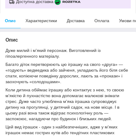
Доступна доставка
Опис
Характеристики
Доставка
Оплата
Умови п
Опис
Дуже милий і м'який персонаж. Виготовлений із
гіпоалергенного матеріалу.
Багато діток перетворюють цю іграшку на свого «друга» —
«годують» ведмедика або зайченя, укладають його біля себе
спати, копіюючи поведінку дорослих, лають за «прокази» і
заохочують «солодощами».
Коли дитина обіймає іграшку або контактує з нею, то своєю
м'якістю й пухнастістю вона допомагає малюкові знімати
стрес. Дуже часто улюблена м'яка іграшка супроводжує
дитину на прогулянці, у дитячий садок, на нове місце. І в
цьому разі вона також відіграє психологічну роль —
заспокоює, нагадуючи про будинок і близьких людей.
Цей вид іграшок - один з найбезпечніших, адже у м'яких
іграшок немає гострих кутів або тендітних пластикових