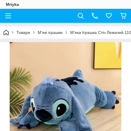
Mriyka
Товари
М'які іграшки
М'яка Іграшка Стіч Лежачий 11