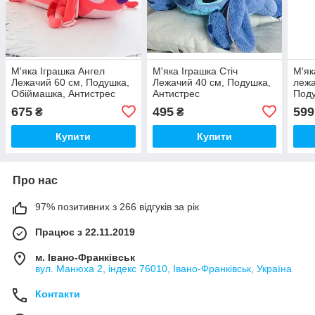
М'яка Іграшка Ангел
М'яка Іграшка Стіч
М'як
Лежачий 60 см, Подушка,
Лежачий 40 см, Подушка,
лежа
Обіймашка, Антистрес
Антистрес
Поду
Анти
675
495
599
₴
₴
Купити
Купити
Про нас
97% позитивних з 266 відгуків за рік
Працює з 22.11.2019
м. Івано-Франківськ
вул. Манюха 2, індекс 76010, Івано-Франківськ, Україна
Контакти