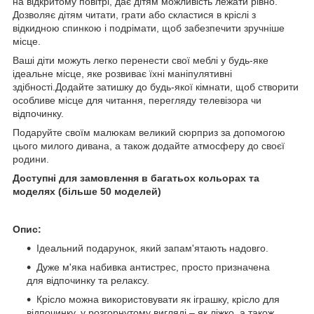
на відкритому повітрі, дає дітям можливість лежати рівно.
Дозволяє дітям читати, грати або скластися в кріслі з
відкидною спинкою і подрімати, щоб забезпечити зручніше
місце.
Ваші діти можуть легко перенести свої меблі у будь-яке
ідеальне місце, яке розвиває їхні маніпулятивні
здібності.Додайте затишку до будь-якої кімнати, щоб створити
особливе місце для читання, перегляду телевізора чи
відпочинку.
Подаруйте своїм малюкам великий сюрприз за допомогою
цього милого дивана, а також додайте атмосферу до своєї
родини.
Доступні для замовлення в багатьох кольорах та
моделях (більше 50 моделей)
Опис:
Ідеальний подарунок, який запам'ятають надовго.
Дуже м'яка набивка антистрес, просто призначена
для відпочинку та релаксу.
Крісло можна використовувати як іграшку, крісло для
відпочинку, у розгорнутому вигляді – як ліжко, а також