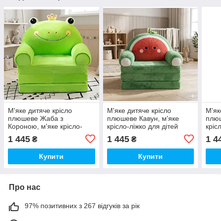
М'яке дитяче крісло
М'яке дитяче крісло
М'як
плюшеве Жаба з
плюшеве Кавун, м'яке
плюш
Короною, м'яке крісло-
крісло-ліжко для дітей
кріс
ліжко для дітей
1 445
1 445
1 4
₴
₴
Купити
Купити
Про нас
97% позитивних з 267 відгуків за рік