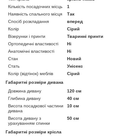
Кількість посадочних місць
1
Наявність спального місця
Так
Спосіб розкладання
вперед
Колір
Сірий
Візерунки і принти
Тваринні принти
Ортопедичні властивості
Ні
Анатомічні властивості
Ні
Стан
Новий
Стать
Унісекс
Колір (відтінок) меблів
Сірий
Габаритні розміри дивана
Довжина дивану
120 см
Глибина дивану
40 см
Висота посадкової частини
10 см
дивана
Висота дивану з
50 см
урахуванням спинки
Габаритні розміри крісла