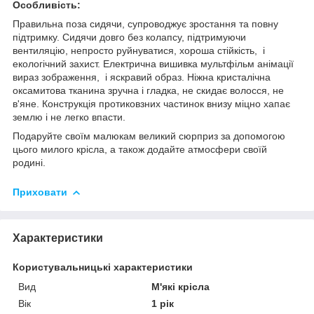
Особливість:
Правильна поза сидячи, супроводжує зростання та повну
підтримку. Сидячи довго без колапсу, підтримуючи
вентиляцію, непросто руйнуватися, хороша стійкість, і
екологічний захист. Електрична вишивка мультфільм анімації
вираз зображення, і яскравий образ. Ніжна кристалічна
оксамитова тканина зручна і гладка, не скидає волосся, не
в'яне. Конструкція протиковзних частинок внизу міцно хапає
землю і не легко впасти.
Подаруйте своїм малюкам великий сюрприз за допомогою
цього милого крісла, а також додайте атмосфери своїй
родині.
Приховати
Характеристики
Користувальницькі характеристики
Вид
М'які крісла
Вік
1 рік