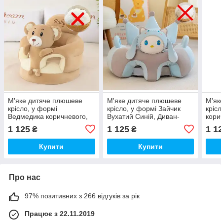
М'яке дитяче плюшеве
М'яке дитяче плюшеве
М'як
крісло, у формі
крісло, у формі Зайчик
кріс
Ведмедика коричневого,
Вухатий Синій, Диван-
кори
Диван-сидіння для
сидіння для навчання,
сиді
1 125
1 125
1 1
₴
₴
навчання, годування
годування дитини
году
дитини
Купити
Купити
Про нас
97% позитивних з 266 відгуків за рік
Працює з 22.11.2019