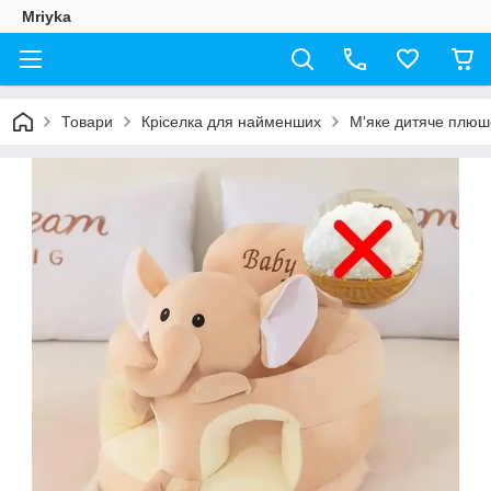
Mriyka
Товари
Кріселка для найменших
М'яке дитяче плюше