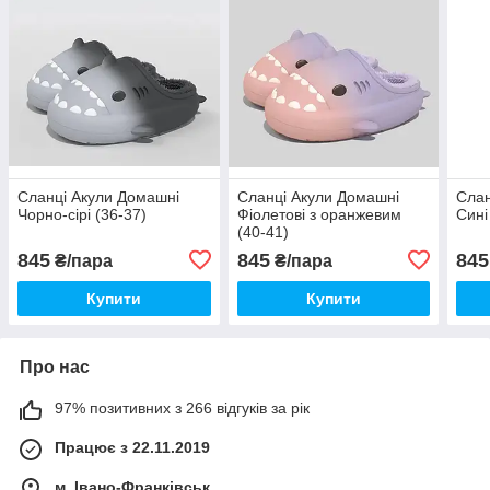
Сланці Акули Домашні
Сланці Акули Домашні
Слан
Чорно-сірі (36-37)
Фіолетові з оранжевим
Сині
(40-41)
845
845
845
₴/пара
₴/пара
Купити
Купити
Про нас
97% позитивних з 266 відгуків за рік
Працює з 22.11.2019
м. Івано-Франківськ