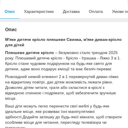
Опис
Характеристики
Доставка
Оплата
Умови п
Опис
М'яке дитяче крісло плюшеве Свинка, м'яке диван-крісло
для дітей
Плюшеве дитяче крісло
– безумовно стало трендом 2025
року. Плюшевий дитяче крісло - Крісло - Іграшка - Ліжко 3 в 1.
Крісло стане чудовим подарунком на будь-яке свято для
дитини, адже воно подарує емоції та має безліч переваг.
Розкладний нижній елемент 2 в 1 перевернутий диван-ліжко
на відкритому повітрі, дає дітям можливість лежати рівно.
Дозволяє дітям читати, грати або скластися в кріслі з
відкидною спинкою і подрімати, щоб забезпечити зручніше
місце.
Ваші діти можуть легко перенести свої меблі у будь-яке
ідеальне місце, яке розвиває їхні маніпулятивні
здібності.Додайте затишку до будь-якої кімнати, щоб створити
особливе місце для читання, перегляду телевізора чи
відпочинку.