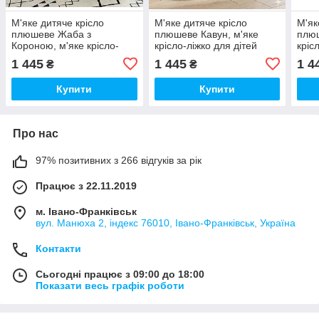
М'яке дитяче крісло
М'яке дитяче крісло
М'як
плюшеве Жаба з
плюшеве Кавун, м'яке
плюш
Короною, м'яке крісло-
крісло-ліжко для дітей
кріс
ліжко для дітей
1 445
1 445
1 4
₴
₴
Купити
Купити
Про нас
97% позитивних з 266 відгуків за рік
Працює з 22.11.2019
м. Івано-Франківськ
вул. Манюха 2, індекс 76010, Івано-Франківськ, Україна
Контакти
Сьогодні працює з 09:00 до 18:00
Показати весь графік роботи