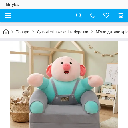
Mriyka
Товари
Дитячі стільчики і табуретки
М'яке дитяче крі