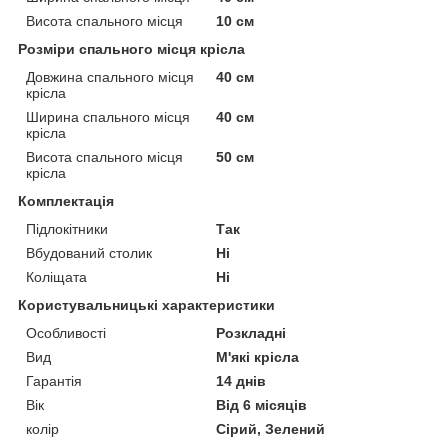
Висота спального місця
10 см
Розміри спального місця крісла
Довжина спального місця
40 см
крісла
Ширина спального місця
40 см
крісла
Висота спального місця
50 см
крісла
Комплектація
Підлокітники
Так
Вбудований столик
Ні
Коліщата
Ні
Користувальницькі характеристики
Особливості
Розкладні
Вид
М'які крісла
Гарантія
14 днів
Вік
Від 6 місяців
колір
Сірий, Зелений