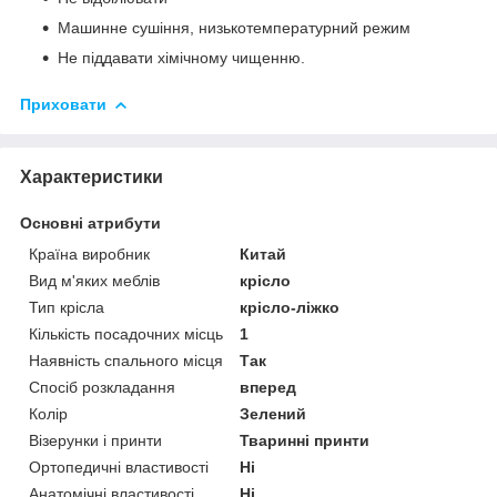
Машинне сушіння, низькотемпературний режим
Не піддавати хімічному чищенню.
Приховати
Характеристики
Основні атрибути
Країна виробник
Китай
Вид м'яких меблів
крісло
Тип крісла
крісло-ліжко
Кількість посадочних місць
1
Наявність спального місця
Так
Спосіб розкладання
вперед
Колір
Зелений
Візерунки і принти
Тваринні принти
Ортопедичні властивості
Ні
Анатомічні властивості
Ні