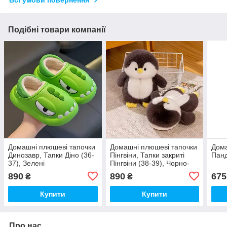
Всі умови повернення
Подібні товари компанії
Домашні плюшеві тапочки
Домашні плюшеві тапочки
Дома
Динозавр, Тапки Діно (36-
Пінгвіни, Тапки закриті
Панд
37), Зелені
Пінгвіни (38-39), Чорно-
Білі
890
890
675
₴
₴
Купити
Купити
Про нас