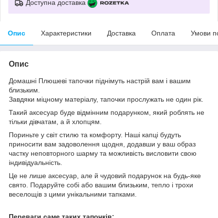
Доступна доставка
Опис
Характеристики
Доставка
Оплата
Умови п
Опис
Домашні Плюшеві тапочки піднімуть настрій вам і вашим
близьким.
Завдяки міцному матеріалу, тапочки прослужать не один рік.
Такий аксесуар буде відмінним подарунком, який роблять не
тільки дівчатам, а й хлопцям.
Пориньте у світ стилю та комфорту. Наші капці будуть
приносити вам задоволення щодня, додавши у ваш образ
частку неповторного шарму та можливість висловити свою
індивідуальність.
Це не лише аксесуар, але й чудовий подарунок на будь-яке
свято. Подаруйте собі або вашим близьким, тепло і трохи
веселощів з цими унікальними тапками.
Переваги саме таких тапочків: