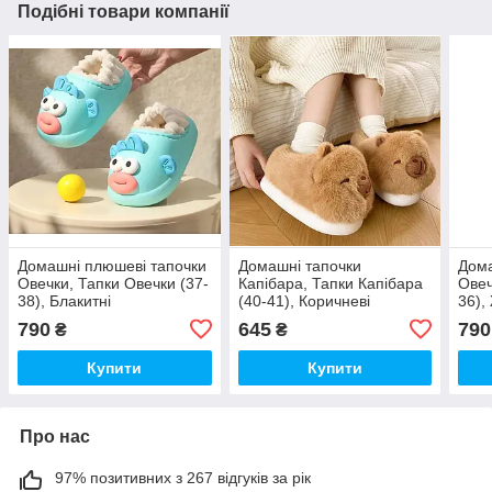
Подібні товари компанії
Домашні плюшеві тапочки
Домашні тапочки
Дома
Овечки, Тапки Овечки (37-
Капібара, Тапки Капібара
Овеч
38), Блакитні
(40-41), Коричневі
36),
790
645
790
₴
₴
Купити
Купити
Про нас
97% позитивних з 267 відгуків за рік