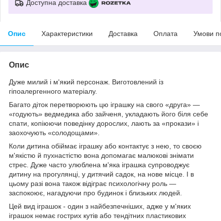
Доступна доставка
Опис
Характеристики
Доставка
Оплата
Умови п
Опис
Дуже милий і м'який персонаж. Виготовлений із
гіпоалергенного матеріалу.
Багато діток перетворюють цю іграшку на свого «друга» —
«годують» ведмедика або зайченя, укладають його біля себе
спати, копіюючи поведінку дорослих, лають за «прокази» і
заохочують «солодощами».
Коли дитина обіймає іграшку або контактує з нею, то своєю
м'якістю й пухнастістю вона допомагає малюкові знімати
стрес. Дуже часто улюблена м'яка іграшка супроводжує
дитину на прогулянці, у дитячий садок, на нове місце. І в
цьому разі вона також відіграє психологічну роль —
заспокоює, нагадуючи про будинок і близьких людей.
Цей вид іграшок - один з найбезпечніших, адже у м'яких
іграшок немає гострих кутів або тендітних пластикових