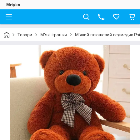
Mriyka
Товари
М'які іграшки
М'який плюшевий ведмедик Рой