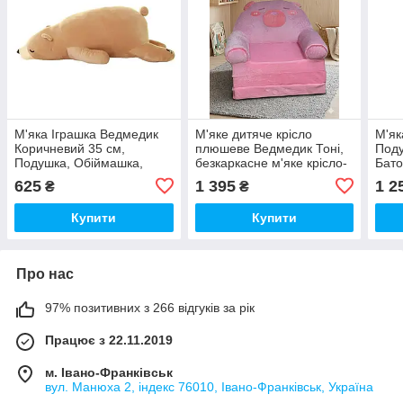
М'яка Іграшка Ведмедик
М'яке дитяче крісло
М'як
Коричневий 35 см,
плюшеве Ведмедик Тоні,
Поду
Подушка, Обіймашка,
безкаркасне м'яке крісло-
Бато
Антистрес
диван для дітей у кімнату
625
1 395
1 2
₴
₴
Купити
Купити
Про нас
97% позитивних з 266 відгуків за рік
Працює з 22.11.2019
м. Івано-Франківськ
вул. Манюха 2, індекс 76010, Івано-Франківськ, Україна