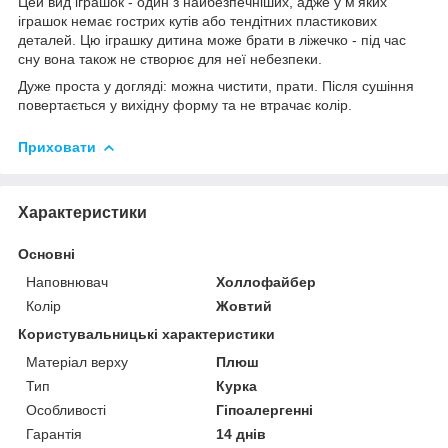
Цей вид іграшок - один з найбезпечніших, адже у м'яких
іграшок немає гострих кутів або тендітних пластикових
деталей. Цю іграшку дитина може брати в ліжечко - під час
сну вона також не створює для неї небезпеки.
Дуже проста у догляді: можна чистити, прати. Після сушіння
повертається у вихідну форму та не втрачає колір.
Приховати
Характеристики
Основні
Наповнювач
Холлофайбер
Колір
Жовтий
Користувальницькі характеристики
Матеріал верху
Плюш
Тип
Курка
Особливості
Гіпоалергенні
Гарантія
14 днів