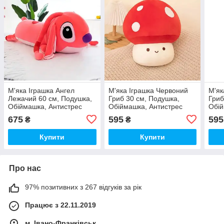
М'яка Іграшка Ангел
М'яка Іграшка Червоний
М'як
Лежачий 60 см, Подушка,
Гриб 30 см, Подушка,
Гриб
Обіймашка, Антистрес
Обіймашка, Антистрес
Обій
675
595
595
₴
₴
Купити
Купити
Про нас
97% позитивних з 267 відгуків за рік
Працює з 22.11.2019
м. Івано-Франківськ