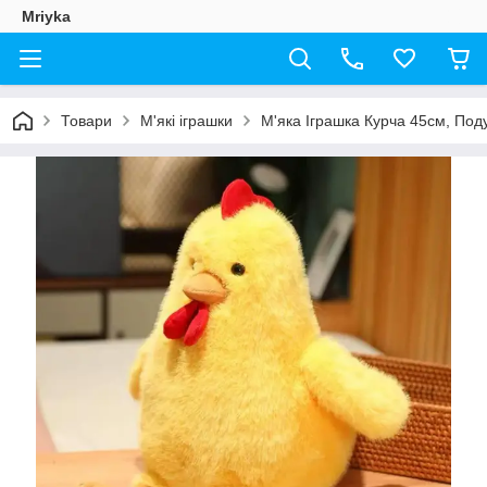
Mriyka
Товари
М'які іграшки
М'яка Іграшка Курча 45см, По