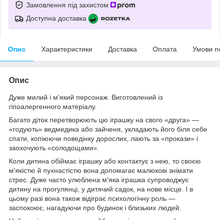
Замовлення під захистом
Доступна доставка
Опис
Характеристики
Доставка
Оплата
Умови п
Опис
Дуже милий і м'який персонаж. Виготовлений із
гіпоалергенного матеріалу.
Багато діток перетворюють цю іграшку на свого «друга» —
«годують» ведмедика або зайченя, укладають його біля себе
спати, копіюючи поведінку дорослих, лають за «прокази» і
заохочують «солодощами».
Коли дитина обіймає іграшку або контактує з нею, то своєю
м'якістю й пухнастістю вона допомагає малюкові знімати
стрес. Дуже часто улюблена м'яка іграшка супроводжує
дитину на прогулянці, у дитячий садок, на нове місце. І в
цьому разі вона також відіграє психологічну роль —
заспокоює, нагадуючи про будинок і близьких людей.