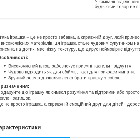
У компанії підключені
будь-який товар не п
’яка іграшка – це не просто забавка, а справжній друг, який прине
 високоякісних матеріалів, ця іграшка стане чудовим супутником н
риємна на дотик, має ніжну текстуру, що дарує неймовірне відчут
Особливості:
Високоякісний плюш забезпечує приємні тактильні відчуття.
Чудово підходить як для обіймів, так і для прикраси кімнати.
Зручний розмір дозволяє легко брати іграшку з собою.
Призначення:
одаруйте цю іграшку як символ розуміння та підтримки або прост
епло і затишок.
е не просто іграшка, а справжній емоційний друг для дітей і дорос
арактеристики