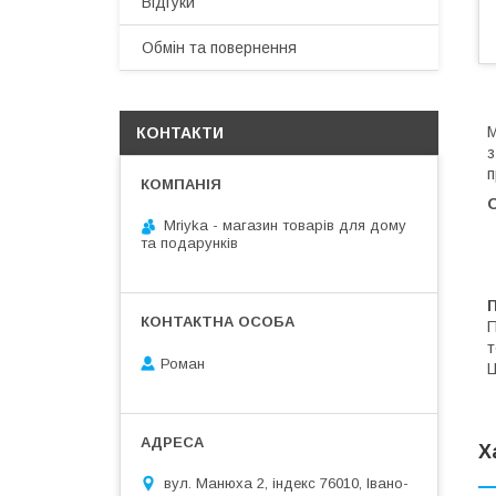
Відгуки
Обмін та повернення
М
КОНТАКТИ
з
п
Mriyka - магазин товарів для дому
та подарунків
П
т
Роман
Ц
Х
вул. Манюха 2, індекс 76010, Івано-