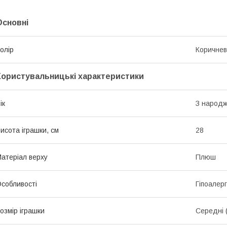
Основні
олір
Коричне
Користувальницькі характеристики
ік
З народ
исота іграшки, см
28
атеріал верху
Плюш
собливості
Гіпоалерг
озмір іграшки
Середні 