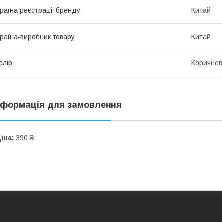
раїна реєстрації бренду
Китай
раїна-виробник товару
Китай
олір
Коричне
нформація для замовлення
іна:
390 ₴