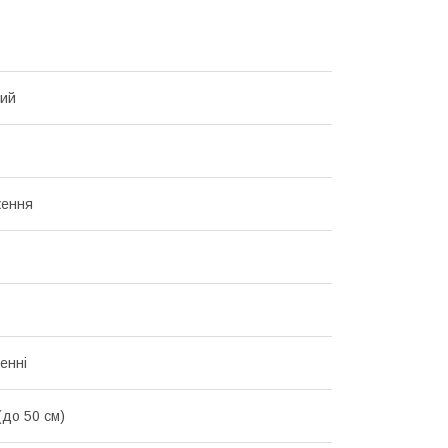
вий
ження
енні
(до 50 см)