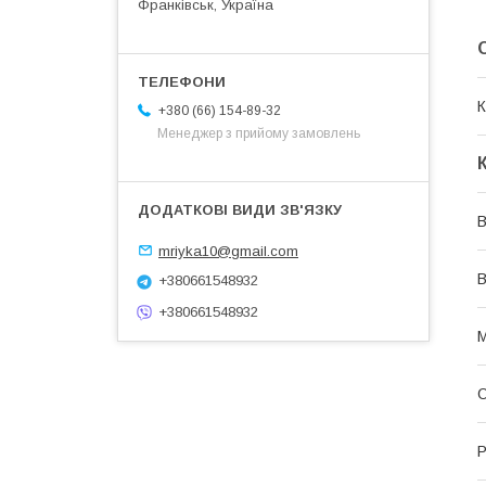
Франківськ, Україна
К
+380 (66) 154-89-32
Менеджер з прийому замовлень
В
mriyka10@gmail.com
В
+380661548932
+380661548932
М
О
Р