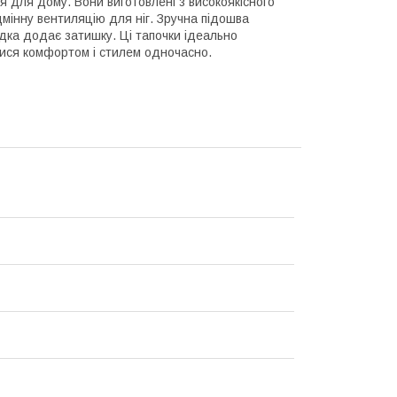
тя для дому. Вони виготовлені з високоякісного
дмінну вентиляцію для ніг. Зручна підошва
адка додає затишку. Ці тапочки ідеально
ися комфортом і стилем одночасно.