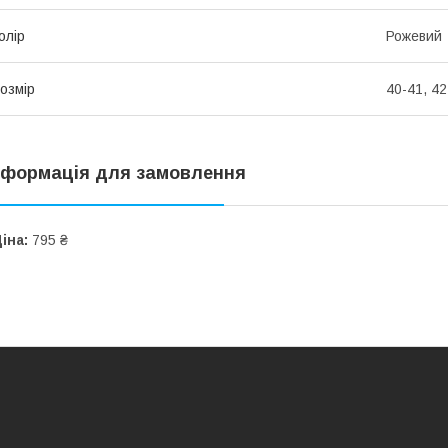
олір
Рожевий
озмір
40-41, 42
нформація для замовлення
іна:
795 ₴