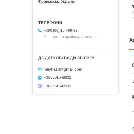
Т
Франківськ, Україна
л
з
п
+380 (66) 154-89-32
Менеджер з прийому замовлень
Х
mriyka10@gmail.com
+380661548932
К
+380661548932
Г
К