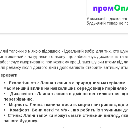
У компанії підключені
будь-який товар не п
ляні тапочки з м'якою підошвою - ідеальний вибір для тих, хто шук
иготовлений з натурального льону, що забезпечує дихаючість та ві
абезпечує амортизацію при кожному кроці, зменшуючи втому під ча
ля релаксу після довгого дня і допомагають створити затишну ат
Переваги:
Екологічність: Лляна тканина є природним матеріалом
має менший вплив на навколишнє середовище порівняно 
Дихаючість: Лляна тканина відмінно вентилюється, що 
перегріванню.
Міцність: Лляна тканина досить міцна і витривала, що 
Комфорт: Вони легкі та м'які, що робить їх зручними д
Стиль: Лляні тапочки можуть мати стильний вигляд, яки
вашого будинку.