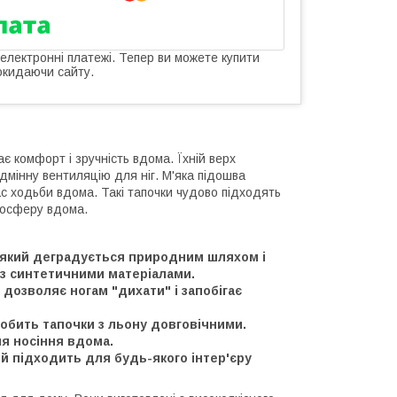
 електронні платежі. Тепер ви можете купити
окидаючи сайту.
ає комфорт і зручність вдома. Їхній верх
дмінну вентиляцію для ніг. М'яка підошва
с ходьби вдома. Такі тапочки чудово підходять
мосферу вдома.
, який деградується природним шляхом і
з синтетичними матеріалами.
дозволяє ногам "дихати" і запобігає
робить тапочки з льону довговічними.
ля носіння вдома.
й підходить для будь-якого інтер'єру