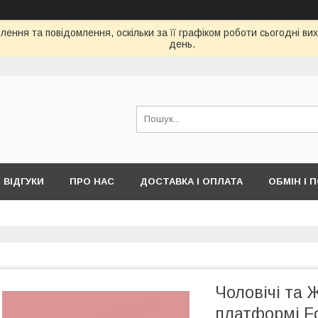
ення та повідомлення, оскільки за її графіком роботи сьогодні в
день.
ВІДГУКИ
ПРО НАС
ДОСТАВКА І ОПЛАТА
ОБМІН І 
Чоловічі та 
платформі F