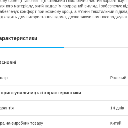
ому саме ці тапочки - це стильний і екологічно чистий варіант взут
ляного матеріалу, який надає їм природний вигляд і забезпечує ві
абезпечує комфорт при кожному кроці, а м'який текстильний підкл
ідходять для використання вдома, дозволяючи вам насолоджуват
арактеристики
Основні
олір
Рожевий
Користувальницькі характеристики
арантія
14 днів
раїна-виробник товару
Китай