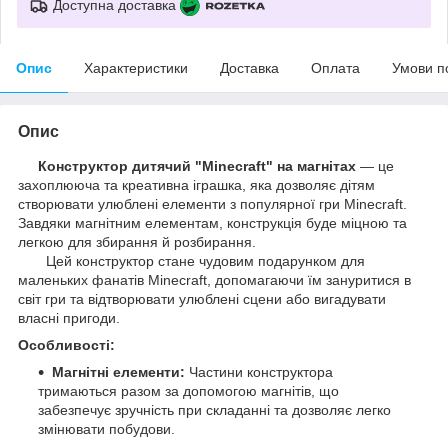
Доступна доставка
Опис
Характеристики
Доставка
Оплата
Умови п
Опис
Конструктор дитячий "Minecraft" на магнітах
— це
захоплююча та креативна іграшка, яка дозволяє дітям
створювати улюблені елементи з популярної гри Minecraft.
Завдяки магнітним елементам, конструкція буде міцною та
легкою для збирання й розбирання.
Цей конструктор стане чудовим подарунком для
маленьких фанатів Minecraft, допомагаючи їм зануритися в
світ гри та відтворювати улюблені сцени або вигадувати
власні пригоди.
Особливості:
Магнітні елементи:
Частини конструктора
тримаються разом за допомогою магнітів, що
забезпечує зручність при складанні та дозволяє легко
змінювати побудови.