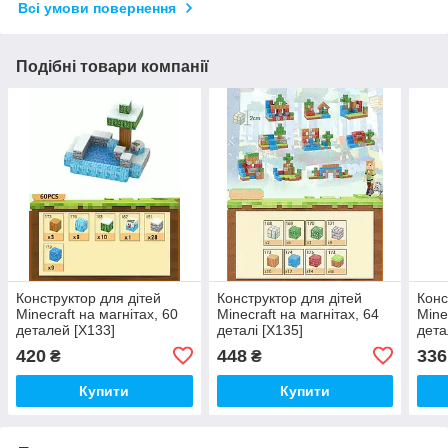
Всі умови повернення
Подібні товари компанії
Конструктор для дітей
Конструктор для дітей
Конс
Minecraft на магнітах, 60
Minecraft на магнітах, 64
Mine
деталей [X133]
деталі [X135]
дета
420
448
336
₴
₴
Купити
Купити