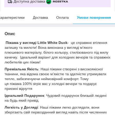
Доступна доставка
арактеристики
Доставка
Оплата
Умови повернення
Опис
Піжама у вигляді Little White Duck
- це справжнє втілення
затишку та милоти! Вона виконана у вигляді м'якого
плюшевого матеріалу, білого кольору, стилізованого під милу
качечку. Ідеальний варіант для холодних вечорів та справжніх
любителів цих піжам!
Преміальна Якість
: Наші піжами створені з високоякісної
тканини, яка відома своєю м’якістю та здатністю утримувати
тепло, забезпечуючи неймовірний комфорт. Тому
ця піжама 100% зігріє вас у холодні вечори та подарує
приємні відчуття
Ідеальний Подарунок
: Чудовий подарунок близькій людині
на будь-який привід.
Легкість у Догляді
: Наші піжами легко доглядати, вони
зберігають свій первозданний вигляд навіть після численних