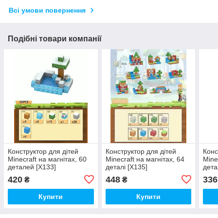
Всі умови повернення
Подібні товари компанії
Конструктор для дітей
Конструктор для дітей
Конс
Minecraft на магнітах, 60
Minecraft на магнітах, 64
Mine
деталей [X133]
деталі [X135]
дета
420
448
336
₴
₴
Купити
Купити