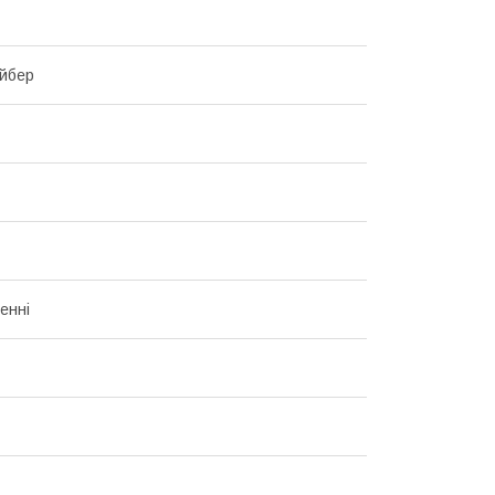
йбер
енні