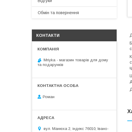
Відгуки
Обмін та повернення
Д
КОНТАКТИ
Б
с
К
Mriyka - магазин товарів для дому
с
та подарунків
ц
Ц
д
Д
Роман
Х
вул. Манюха 2, індекс 76010, Івано-