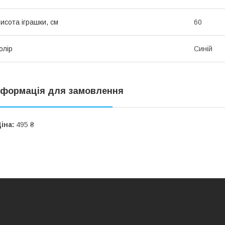
исота іграшки, см
60
олір
Синій
нформація для замовлення
іна:
495 ₴