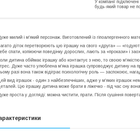
У компанії підключені
будь-який товар не п
уже милий і м'який персонаж. Виготовлений із гіпоалергенного мате
агато діток перетворюють цю іграшку на свого «друга» — «годуют
ебе спати, копіюючи поведінку дорослих, лають за «прокази» і з
оли дитина обіймає іграшку або контактує з нею, то своєю м'якіст
трес. Дуже часто улюблена м'яка іграшка супроводжує дитину на про
ьому разі вона також відіграє психологічну роль — заспокоює, наг
ей вид іграшок - один з найбезпечніших, адже у м'яких іграшок нем
еталей. Цю іграшку дитина може брати в ліжечко - під час сну вон
уже проста у догляді: можна чистити, прати. Після сушіння поверта
арактеристики