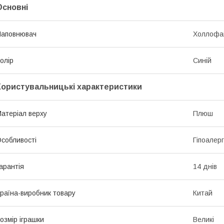
Основні
Наповнювач
Холлофа
олір
Синій
Користувальницькі характеристики
атеріал верху
Плюш
собливості
Гіпоалерг
арантія
14 днів
раїна-виробник товару
Китай
озмір іграшки
Великі