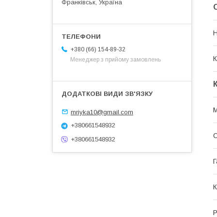
Франківськ, Україна
+380 (66) 154-89-32
К
Менеджер з прийому замовлень
М
mriyka10@gmail.com
+380661548932
О
+380661548932
Г
К
Р