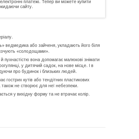
 електронні платежі. Тепер ви можете купити
окидаючи сайту.
ріалу.
ь» ведмедика або зайченя, укладають його біля
аохочують «солодощами».
ю й пухнастістю вона допомагає малюкові знімати
гулянці, у дитячий садок, на нове місце. І в
адуючи про будинок і близьких людей.
ає гострих кутів або тендітних пластикових
а також не створює для неї небезпеки.
ється у вихідну форму та не втрачає колір.