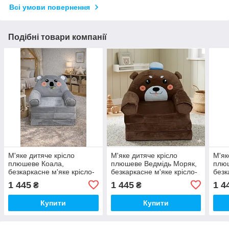
Всі умови повернення
Подібні товари компанії
М'яке дитяче крісло
М'яке дитяче крісло
М'як
плюшеве Коала,
плюшеве Ведмідь Моряк,
плюш
безкаркасне м'яке крісло-
безкаркасне м'яке крісло-
безк
диван для дітей у кімнату
диван для дітей у кімнату
дива
1 445
1 445
1 4
₴
₴
Купити
Купити