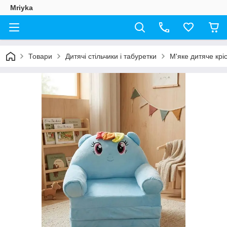
Mriyka
Товари
Дитячі стільчики і табуретки
М'яке дитяче крі