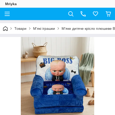
Mriyka
Товари
М'які іграшки
М'яке дитяче крісло плюшеве Bi