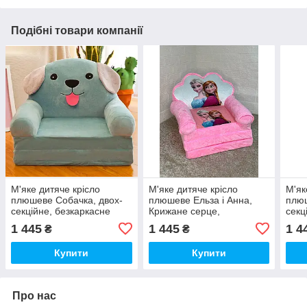
Подібні товари компанії
М'яке дитяче крісло
М'яке дитяче крісло
М'як
плюшеве Собачка, двох-
плюшеве Ельза і Анна,
плюш
секційне, безкаркасне
Крижане серце,
секц
м'яке крісло-диван для
безкаркасне м'яке крісло-
м'як
1 445
1 445
1 4
₴
₴
дітей у кімнату
диван для дітей у кімнату
діте
Купити
Купити
Про нас