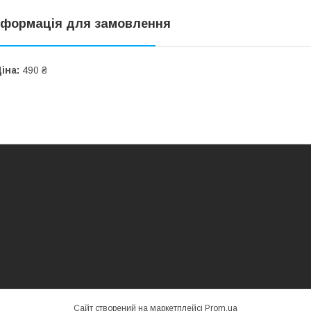
нформація для замовлення
іна:
490 ₴
Сайт створений на маркетплейсі
Prom.ua