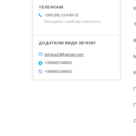
К
+380 (66) 154-89-32
Менеджер з прийому замовлень
Т
В
mriyka10@gmail.com
М
+380661548932
+380661548932
К
П