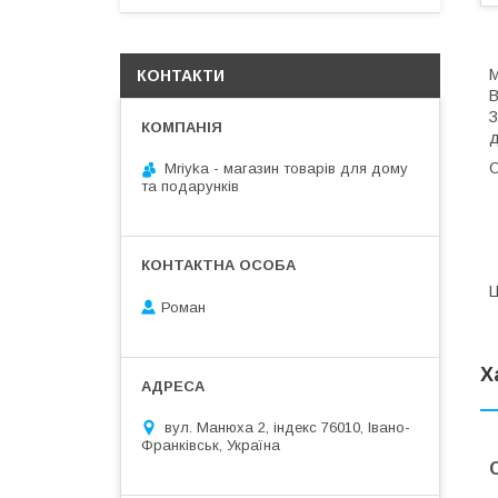
М
КОНТАКТИ
В
З
д
О
Mriyka - магазин товарів для дому
та подарунків
Ц
Роман
Х
вул. Манюха 2, індекс 76010, Івано-
Франківськ, Україна