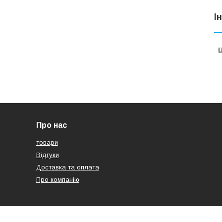
І
Ц
Про нас
товари
Відгуки
Доставка та оплата
Про компанію