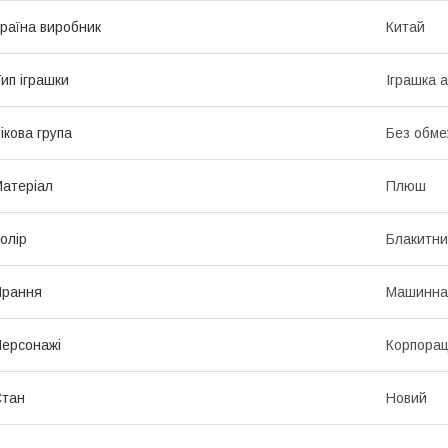
раїна виробник
Китай
ип іграшки
Іграшка 
ікова група
Без обме
атеріал
Плюш
олір
Блакитн
Прання
Машинна
ерсонажі
Корпорац
Стан
Новий