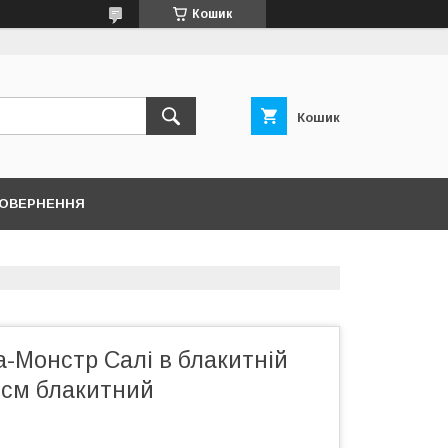
Кошик
Кошик
ПОВЕРНЕННЯ
а-Монстр Салі в блакитній
 см блакитний