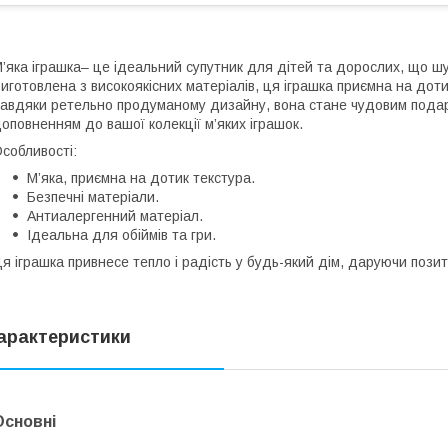
’яка іграшка– це ідеальний супутник для дітей та дорослих, що шу
иготовлена з високоякісних матеріалів, ця іграшка приємна на дотик
авдяки ретельно продуманому дизайну, вона стане чудовим подар
оповненням до вашої колекції м’яких іграшок.
собливості:
М’яка, приємна на дотик текстура.
Безпечні матеріали.
Антиалергенний матеріал.
Ідеальна для обіймів та гри.
я іграшка привнесе тепло і радість у будь-який дім, даруючи позит
арактеристики
Основні