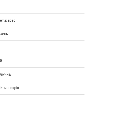
антистрес
жень
ий
/ручна
ія монстрів