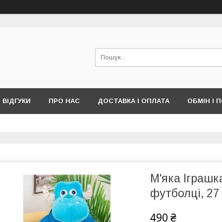
ВІДГУКИ
ПРО НАС
ДОСТАВКА І ОПЛАТА
ОБМІН І 
М'яка Іграшк
футболці, 27
490 ₴