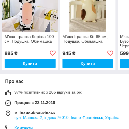
М'яка Іграшка Корівка 100
М'яка Іграшка Кіт 65 см,
М'як
см, Подушка, Обіймашка
Подушка, Обіймашка
Вузо
Чер
885
945
599
₴
₴
Купити
Купити
Про нас
97% позитивних з 266 відгуків за рік
Працює з 22.11.2019
м. Івано-Франківськ
вул. Манюха 2, індекс 76010, Івано-Франківськ, Україна
Контакти