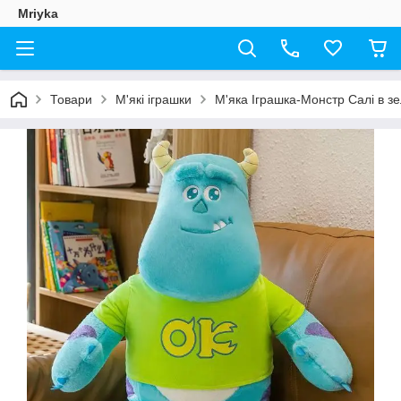
Mriyka
Товари
М'які іграшки
М'яка Іграшка-Монстр Салі в зе