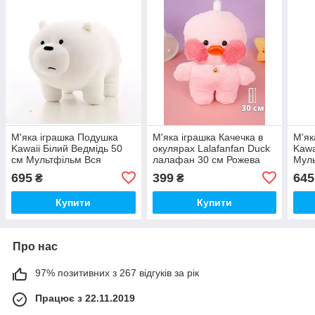
М'яка іграшка Подушка
М'яка іграшка Качечка в
М'як
Kawaii Білий Ведмідь 50
окулярах Lalafanfan Duck
Kawa
см Мультфільм Вся
лалафан 30 см Рожева
Муль
правда Про Ведмеді
102030018
Вед
695
399
645
₴
₴
Купити
Купити
Про нас
97% позитивних з 267 відгуків за рік
Працює з 22.11.2019