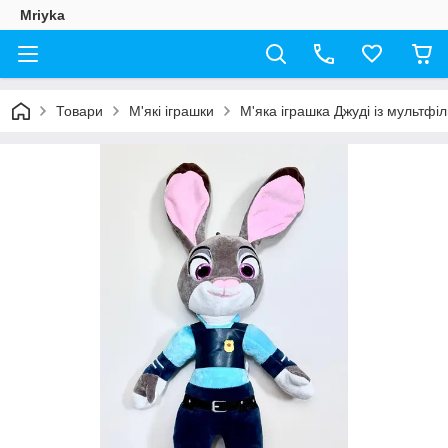
Mriyka
Товари
М'які іграшки
М'яка іграшка Джуді із мультфі